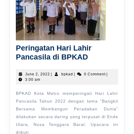
Peringatan Hari Lahir
Peringatan
Pancasila di BPKAD
Hari
Lahir
June
bpkad
June 2, 2022
|
bpkad
|
0 Comment
|
2,
3:00 am
Pancasila
2022
di
BPKAD Kota Metro memperingati Hari Lahir
BPKAD
Pancasila Tahun 2022 dengan tema “Bangkit
Bersama Membangun Peradaban Dunia”
dilakukan secara daring yang terpusat di Ende
Utara, Nusa Tenggara Barat. Upacara ini
diikuti