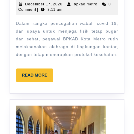
Senam
December
bpkad
December 17, 2020
|
bpkad metro
|
0
17,
metro
Comment
|
8:11 am
Bersama
2020
Dalam rangka pencegahan wabah covid 19,
dan upaya untuk menjaga fisik tetap bugar
dan sehat, pegawai BPKAD Kota Metro rutin
melaksanakan olahraga di lingkungan kantor,
dengan tetap menerapkan protokol kesehatan.
READ
READ MORE
MORE