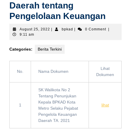
Daerah tentang
Pengelolaan Keuangan
August
bpkad
August 25, 2022
|
bpkad
|
0 Comment
|
25,
9:11 am
2022
Categories:
Berita Terkini
Lihat
No.
Nama Dokumen
Dokumen
SK Walikota No 2
Tentang Penunjukan
Kepala BPKAD Kota
1
lihat
Metro Selaku Pejabat
Pengelola Keuangan
Daerah TA. 2021