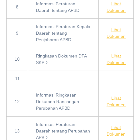
Informasi Peraturan
Lihat
8
Daerah tentang APBD
Dokumen
Informasi Peraturan Kepala
Lihat
9
Daerah tentang
Dokumen
Penjabaran APBD
Ringkasan Dokumen DPA
Lihat
10
SKPD
Dokumen
11
Informasi Ringkasan
Lihat
12
Dokumen Rancangan
Dokumen
Perubahan APBD
Informasi Peraturan
Lihat
13
Daerah tentang Perubahan
Dokumen
APBD