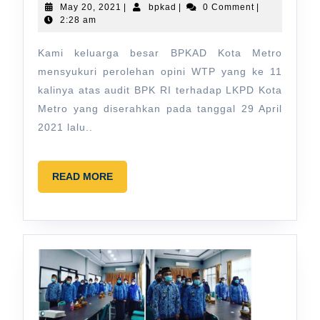
WTP
May
bpkad
May 20, 2021
|
bpkad
|
0 Comment
|
20,
2:28 am
yang
2021
ke
Kami keluarga besar BPKAD Kota Metro
11
mensyukuri perolehan opini WTP yang ke 11
kali
kalinya atas audit BPK RI terhadap LKPD Kota
Metro yang diserahkan pada tanggal 29 April
2021 lalu..
READ
READ MORE
MORE