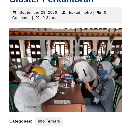
September
bpkad
September 29, 2020
|
bpkad metro
|
0
29,
metro
Comment
|
9:34 am
2020
Categories:
Info Terbaru