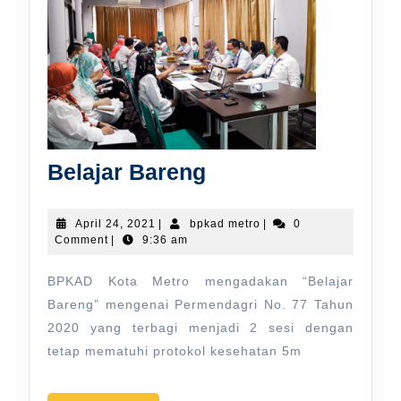
Belajar
Belajar Bareng
Bareng
April
bpkad
April 24, 2021
|
bpkad metro
|
0
24,
metro
Comment
|
9:36 am
2021
BPKAD Kota Metro mengadakan “Belajar
Bareng” mengenai Permendagri No. 77 Tahun
2020 yang terbagi menjadi 2 sesi dengan
tetap mematuhi protokol kesehatan 5m