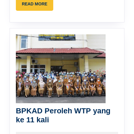
READ
READ MORE
MORE
BPKAD Peroleh WTP yang
BPKAD
ke 11 kali
Peroleh