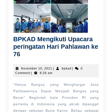
BPKAD Mengikuti Upacara
peringatan Hari Pahlawan ke
BPKAD
76
Mengikuti
Upacara
November
bpkad
November 10, 2021
|
bpkad
|
0
10,
Comment
|
8:26 am
peringatan
2021
Hari
“Hanya Bangsa yang Menghargai Jasa
Pahlawan
Pahlawannya Dapat Menjadi Bangsa yang
ke
Besar” Begitulah kata Presiden RI yang
pertama di Indonesia yang akrab dipanggil
76
dengan sebutan Bung Karno. Beliau sebagai