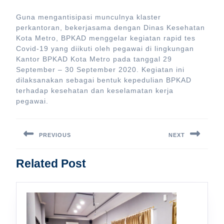
Guna mengantisipasi munculnya klaster
perkantoran, bekerjasama dengan Dinas Kesehatan
Kota Metro, BPKAD menggelar kegiatan rapid tes
Covid-19 yang diikuti oleh pegawai di lingkungan
Kantor BPKAD Kota Metro pada tanggal 29
September – 30 September 2020. Kegiatan ini
dilaksanakan sebagai bentuk kepedulian BPKAD
terhadap kesehatan dan keselamatan kerja
pegawai.
Post
navigation
PREVIOUS
NEXT
Previous
Next
Related Post
post:
post: