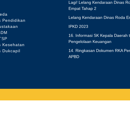
Lagi! Lelang Kendaraan Dinas R
E
Empat Tahap 2
peda
Lelang Kendaraan Dinas Roda E
s Pendidikan
ustakaan
IPKD 2023
SDM
16. Informasi SK Kepala Daerah 
TSP
Pengelolaan Keuangan
s Kesehatan
14. Ringkasan Dokumen RKA Pe
s Dukcapil
APBD