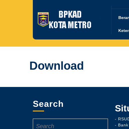
Skip
to
content
Bera
Keter
Download
Search
Sit
- RSU
Search
- Bank
for: