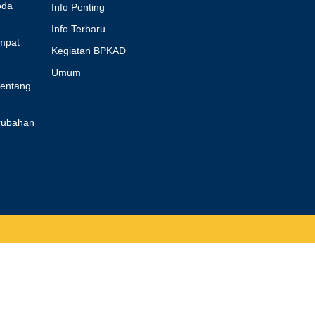
oda
Info Penting
Info Terbaru
mpat
Kegiatan BPKAD
Umum
tentang
rubahan