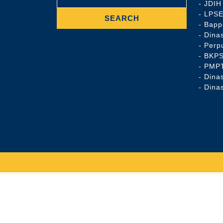
- JDIH
- LPS
- Bap
- Dina
- Perp
- BKP
- PMP
- Dina
- Dina